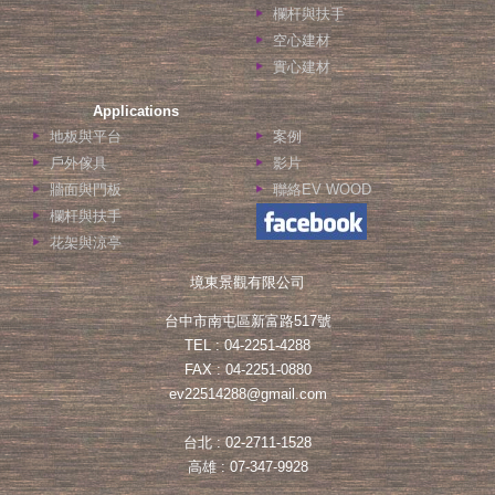
欄杆與扶手
空心建材
實心建材
Applications
地板與平台
案例
戶外傢具
影片
牆面與門板
聯絡EV WOOD
欄杆與扶手
花架與涼亭
境東景觀有限公司
台中市南屯區新富路517號
TEL : 04-2251-4288
FAX : 04-2251-0880
ev22514288@gmail.com
台北 : 02-2711-1528
高雄 : 07-347-9928