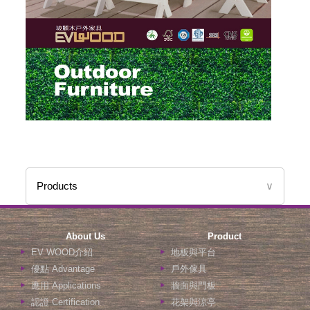
Products
∨
About Us
Product
EV WOOD介紹
地板與平台
優點 Advantage
戶外傢具
應用 Applications
牆面與門板
認證 Certification
花架與涼亭