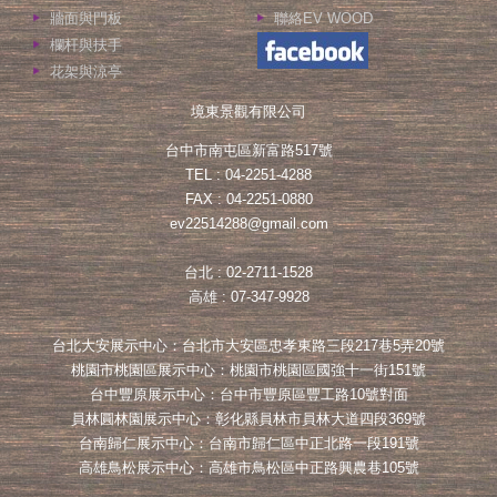
牆面與門板
聯絡EV WOOD
欄杆與扶手
花架與涼亭
境東景觀有限公司
台中市南屯區新富路517號
TEL : 04-2251-4288
FAX : 04-2251-0880
ev22514288@gmail.com
台北 : 02-2711-1528
高雄 : 07-347-9928
台北大安展示中心：台北市大安區忠孝東路三段217巷5弄20號
桃園市桃園區展示中心：桃園市桃園區國強十一街151號
台中豐原展示中心：台中市豐原區豐工路10號對面
員林圓林園展示中心：彰化縣員林市員林大道四段369號
台南歸仁展示中心：台南市歸仁區中正北路一段191號
高雄鳥松展示中心：高雄市鳥松區中正路興農巷105號