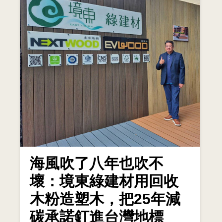
海風吹了八年也吹不
壞：境東綠建材用回收
木粉造塑木，把25年減
碳承諾釘進台灣地標