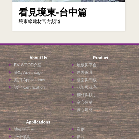
看見境東-台中篇
境東綠建材官方頻道
About Us
Product
EV WOOD介紹
地板與平台
優點 Advantage
戶外傢具
應用 Applications
牆面與門板
認證 Certification
花架與涼亭
欄杆與扶手
空心建材
實心建材
Applications
地板與平台
案例
戶外傢具
影片