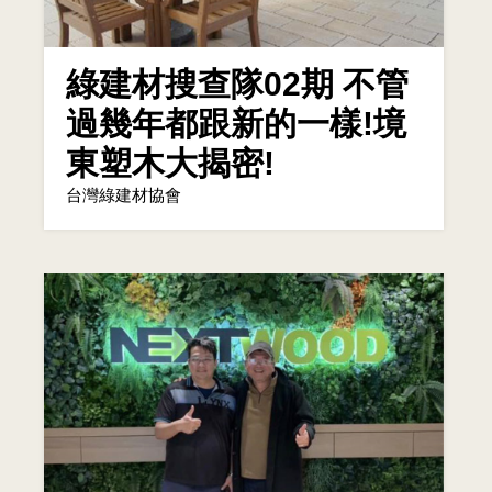
綠建材搜查隊02期 不管
過幾年都跟新的一樣!境
東塑木大揭密!
台灣綠建材協會