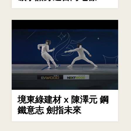
境東綠建材 x 陳澤元 鋼
鐵意志 劍指未來