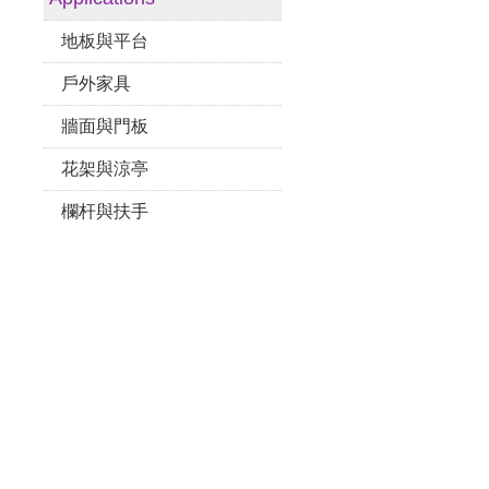
地板與平台
戶外家具
牆面與門板
花架與涼亭
欄杆與扶手