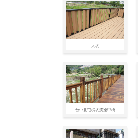
大坑
台中北屯橫坑溪逢甲橋