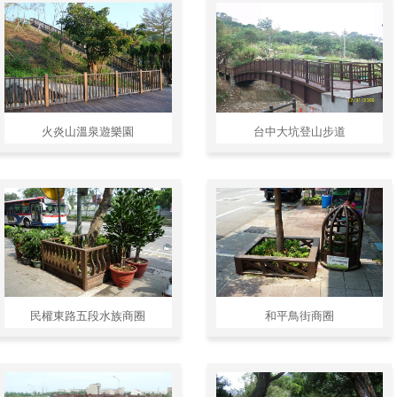
火炎山溫泉遊樂園
台中大坑登山步道
民權東路五段水族商圈
和平鳥街商圈