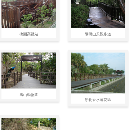
桃園高鐵站
陽明山景觀步道
壽山動物園
彰化香水蓮花區