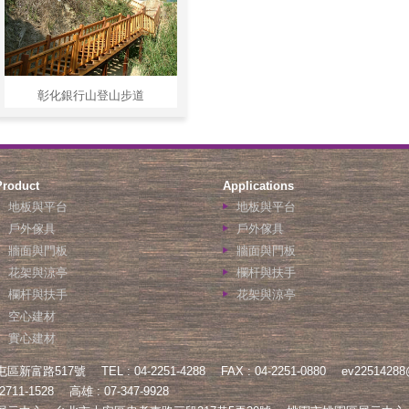
彰化銀行山登山步道
Product
Applications
地板與平台
地板與平台
戶外傢具
戶外傢具
牆面與門板
牆面與門板
花架與涼亭
欄杆與扶手
欄杆與扶手
花架與涼亭
空心建材
實心建材
屯區新富路517號
TEL : 04-2251-4288
FAX : 04-2251-0880
ev22514288
2711-1528
高雄 : 07-347-9928