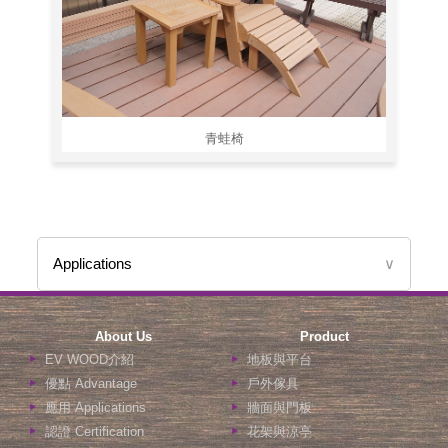
青蛙椅
Applications
∨
About Us
Product
EV WOOD介紹
地板與平台
優點 Advantage
戶外傢具
應用 Applications
牆面與門板
認證 Certification
花架與涼亭