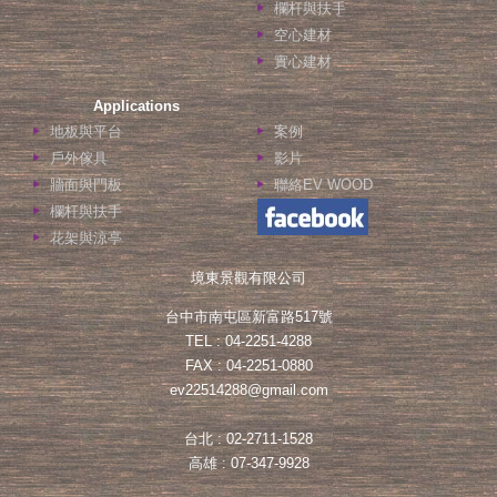
欄杆與扶手
空心建材
實心建材
Applications
地板與平台
案例
戶外傢具
影片
牆面與門板
聯絡EV WOOD
欄杆與扶手
花架與涼亭
境東景觀有限公司
台中市南屯區新富路517號
TEL : 04-2251-4288
FAX : 04-2251-0880
ev22514288@gmail.com
台北 : 02-2711-1528
高雄 : 07-347-9928