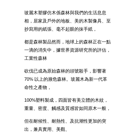
玻麗木塑膠仿木係森林與我們的生活息息
相，居家及戶外的地板、美的木製像具、至
抄寫用的紙張、毫不起眼的抹手紙，
都是森林製品然而，地球上的森林正在一點
一滴的消失中，據世界資源研究所的評估，
工業性森林
砍伐已成為原始森林的頭號殺手，影響著
70% 以上的濒危森林。玻麗木為新一代革
命性之產物，
100%塑料製成，四面皆有美立體的木紋，
重量、密度、觸感及質感皆如同原木一般，
但在耐候性、耐熱性、及抗潮性更加的突
出，兼具實用、美觀、