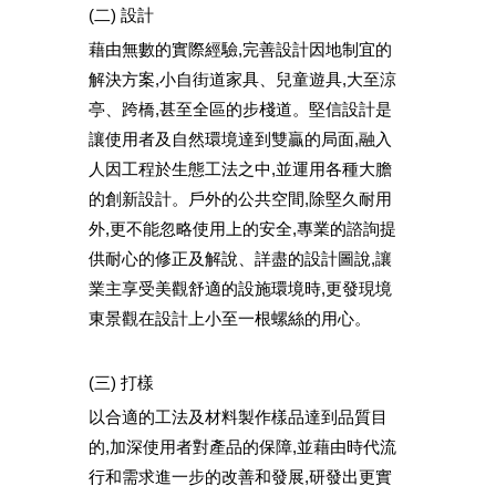
(二) 設計
藉由無數的實際經驗,完善設計因地制宜的
解決方案,小自街道家具、兒童遊具,大至涼
亭、跨橋,甚至全區的步棧道。堅信設計是
讓使用者及自然環境達到雙贏的局面,融入
人因工程於生態工法之中,並運用各種大膽
的創新設計。戶外的公共空間,除堅久耐用
外,更不能忽略使用上的安全,專業的諮詢提
供耐心的修正及解說、詳盡的設計圖說,讓
業主享受美觀舒適的設施環境時,更發現境
東景觀在設計上小至一根螺絲的用心。
(三) 打樣
以合適的工法及材料製作樣品達到品質目
的,加深使用者對產品的保障,並藉由時代流
行和需求進一步的改善和發展,研發出更實