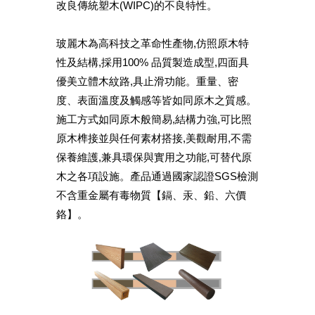
改良傳統塑木(WIPC)的不良特性。
玻麗木為高科技之革命性產物,仿照原木特
性及結構,採用100% 品質製造成型,四面具
優美立體木紋路,具止滑功能。重量、密
度、表面溫度及觸感等皆如同原木之質感。
施工方式如同原木般簡易,結構力強,可比照
原木榫接並與任何素材搭接,美觀耐用,不需
保養維護,兼具環保與實用之功能,可替代原
木之各項設施。產品通過國家認證SGS檢測
不含重金屬有毒物質【鎘、汞、鉛、六價
鉻】。