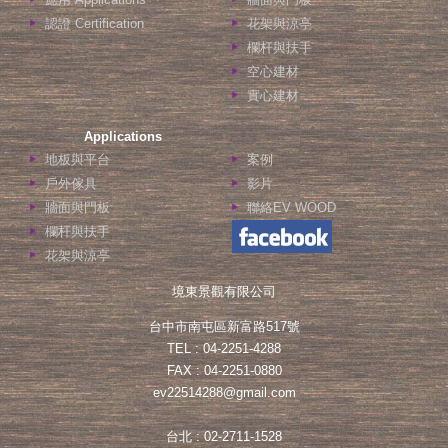
認證 Certification
花架與涼亭
欄杆與扶手
空心建材
實心建材
Applications
地板與平台
案例
戶外傢具
影片
牆面與門板
聯絡EV WOOD
欄杆與扶手
花架與涼亭
境東景觀有限公司
台中市南屯區新富路517號
TEL : 04-2251-4288
FAX : 04-2251-0880
ev22514288@gmail.com
台北 : 02-2711-1528