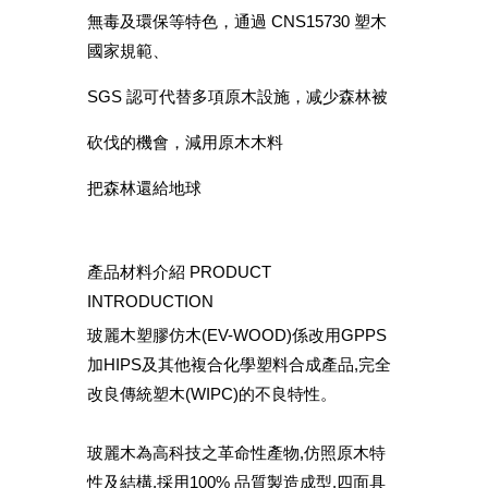
無毒及環保等特色，通過 CNS15730 塑木
國家規範、
SGS 認可代替多項原木設施，减少森林被
砍伐的機會，減用原木木料
把森林還給地球
產品材料介紹 PRODUCT
INTRODUCTION
玻麗木塑膠仿木(EV-WOOD)係改用GPPS
加HIPS及其他複合化學塑料合成產品,完全
改良傳統塑木(WIPC)的不良特性。
玻麗木為高科技之革命性產物,仿照原木特
性及結構,採用100% 品質製造成型,四面具