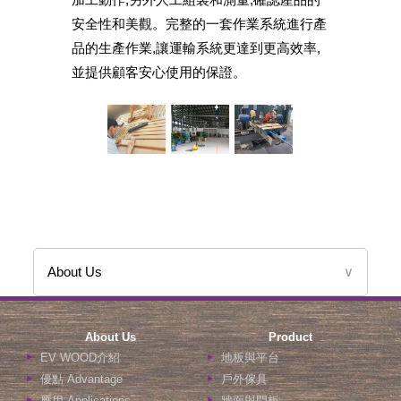
安全性和美觀。完整的一套作業系統進行產
品的生產作業,讓運輸系統更達到更高效率,
並提供顧客安心使用的保證。
About Us
∨
About Us
Product
EV WOOD介紹
地板與平台
優點 Advantage
戶外傢具
應用 Applications
牆面與門板