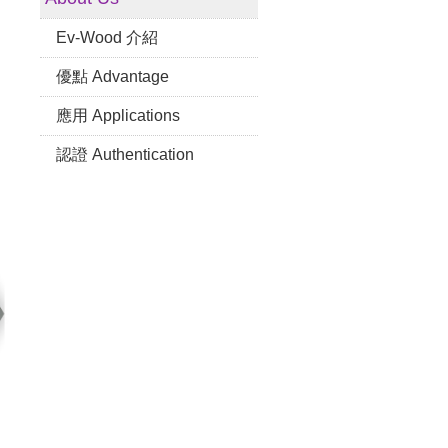
Ev-Wood 介紹
優點 Advantage
應用 Applications
認證 Authentication