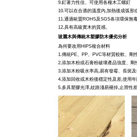
9.釘著力性佳、可使用各種木工螺釘
10.可以在合適的溫度內,加熱後成弧形
11.通過歐盟ROHS及SGS各項環保無
12.具有高級實木的質感。
玻麗木與傳統木塑膠防木優劣分析
為何要改用HIPS複合材料
1.傳統PE、PP、PVC等材質較軟、剛
2.添加木粉或石膏粉破壞產品強度、剛
3.添加木粉吸水率高,易有發霉、長斑
4.添加回收或木粉後穩定性及差,使用
5.多具塑膠光澤,紋路淺易褪掉,止滑性