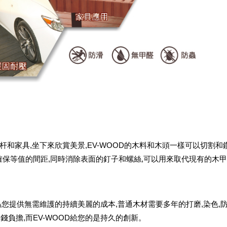
欄杆和家具,坐下來欣賞美景,EV-WOOD的木料和木頭一樣可以切割和
確保等值的間距,同時消除表面的釘子和螺絲,可以用來取代現有的木甲
,為您提供無需維護的持續美麗的成本,普通木材需要多年的打磨,染色,
錢負擔,而EV-WOOD給您的是持久的創新。