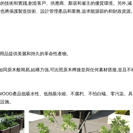
的技術和實踐,創造客戶、供應商、鄰居和雇主的優質環境。另外,減
們也將保護製造技術、設計管理產品和業務,追求能源節約和財政資源
戶外用品提供美麗和持久的革命性產物。
式如同原木般簡易,結構力強,可比照原木榫接並與任何素材搭接,並且不
V-WOOD產品低吸水性、低熱脹冷縮、不腐朽、不怕白蟻、零污染。具
項設施。