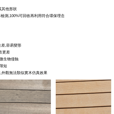
或其他形狀
毒檢測,100%可回收再利用符合環保理念
性差,容易變形
性更差
及微生物侵蝕
年限短
差,外觀無法類似實木仿真效果