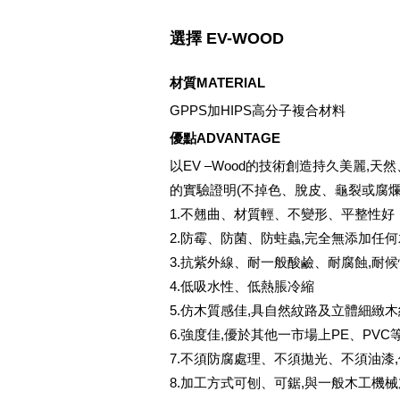
選擇 EV-WOOD
材質MATERIAL
GPPS加HIPS高分子複合材料
優點ADVANTAGE
以EV –Wood的技術創造持久美麗,
的實驗證明(不掉色、脫皮、龜裂或腐爛),
1.不翹曲、材質輕、不變形、平整性好
2.防霉、防菌、防蛀蟲,完全無添加任
3.抗紫外線、耐一般酸鹼、耐腐蝕,耐
4.低吸水性、低熱脹冷縮
5.仿木質感佳,具自然紋路及立體細緻
6.強度佳,優於其他一市場上PE、PVC
7.不須防腐處理、不須拋光、不須油漆
8.加工方式可刨、可鋸,與一般木工機