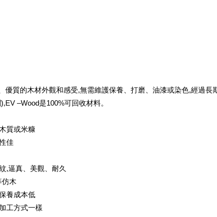
天然、優質的木材外觀和感受,無需維護保養、打磨、油漆或染色,經過長
EV –Wood是100%可回收材料。
何木質或米糠
候性佳
木紋,逼真、美觀、耐久
等仿木
,保養成本低
械加工方式一樣