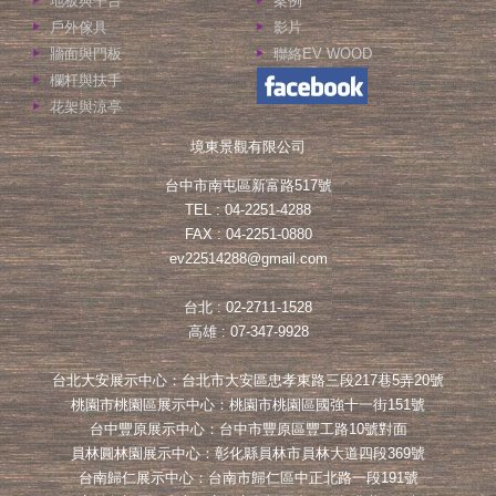
地板與平台
案例
戶外傢具
影片
牆面與門板
聯絡EV WOOD
欄杆與扶手
花架與涼亭
境東景觀有限公司
台中市南屯區新富路517號
TEL : 04-2251-4288
FAX : 04-2251-0880
ev22514288@gmail.com
台北 : 02-2711-1528
高雄 : 07-347-9928
台北大安展示中心：台北市大安區忠孝東路三段217巷5弄20號
桃園市桃園區展示中心：桃園市桃園區國強十一街151號
台中豐原展示中心：台中市豐原區豐工路10號對面
員林圓林園展示中心：彰化縣員林市員林大道四段369號
台南歸仁展示中心：台南市歸仁區中正北路一段191號