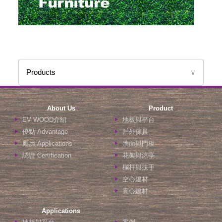
Products
∨
About Us
Product
EV WOOD介紹
地板與平台
優點 Advantage
戶外傢具
應用 Applications
牆面與門板
認證 Certification
花架與涼亭
欄杆與扶手
空心建材
實心建材
Applications