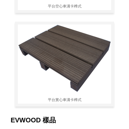
平台空心車溝卡榫式
平台實心車溝卡榫式
EVWOOD 樣品