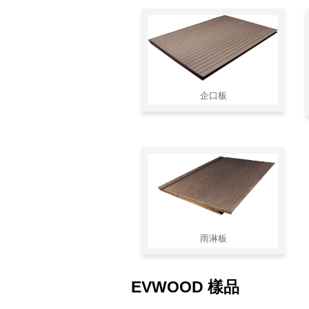
企口板
雨淋板
EVWOOD 樣品