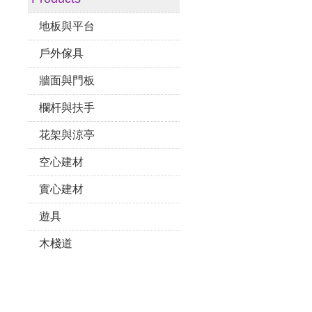
地板與平台
戶外傢具
牆面與門板
欄杆與扶手
花架與涼亭
空心建材
實心建材
遊具
木棧道