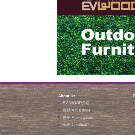
About Us
EV WOOD介紹
優點 Advantage
應用 Applications
認證 Certification