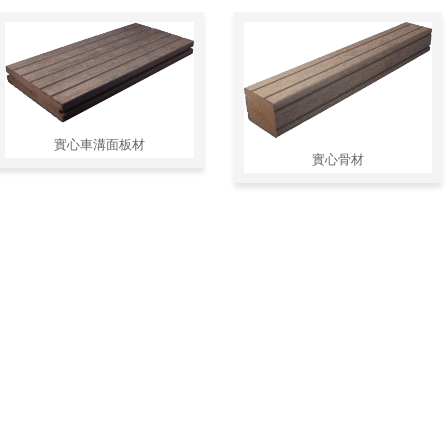
實心車溝面板材
實心骨材