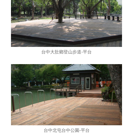
台中大肚鄉登山步道-平台
台中北屯台中公園-平台