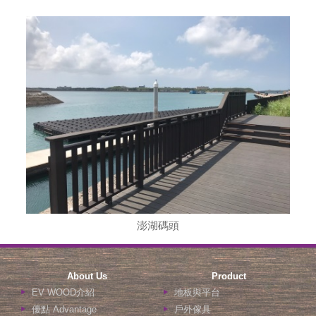
澎湖碼頭
About Us
Product
EV WOOD介紹
地板與平台
優點 Advantage
戶外傢具