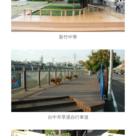
新竹中學
台中市旱溪自行車道