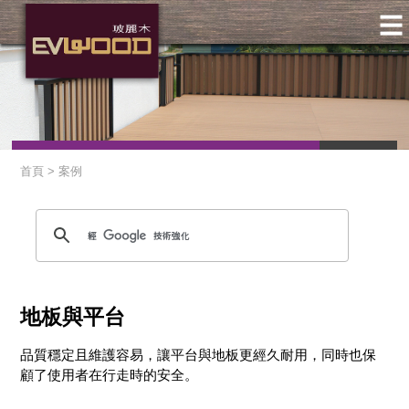
首頁 > 案例
地板與平台
品質穩定且維護容易，讓平台與地板更經久耐用，同時也保
顧了使用者在行走時的安全。