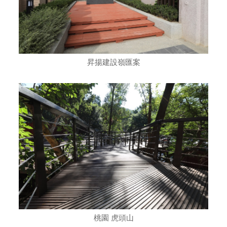
昇揚建設嶺匯案
桃園 虎頭山