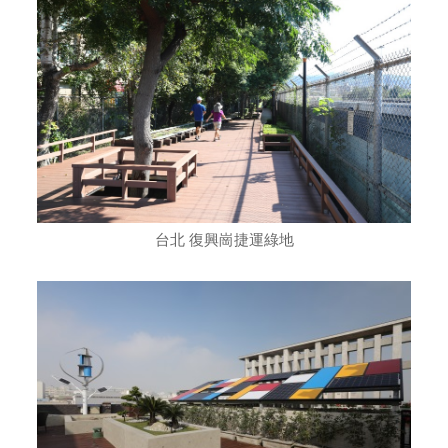
台北 復興崗捷運綠地