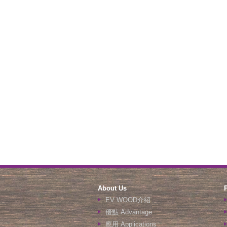
About Us
EV WOOD介紹
優點 Advantage
應用 Applications