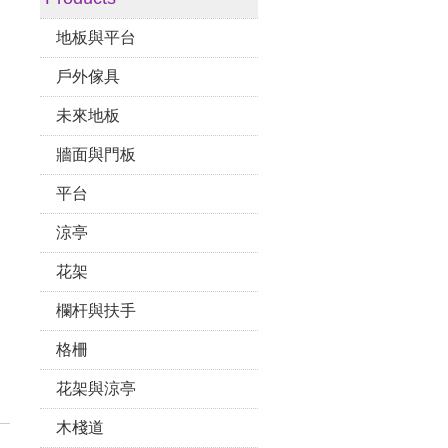
地板與平台
戶外傢具
未來地板
牆面與門板
平台
涼亭
花架
欄杆與扶手
格柵
花架與涼亭
木棧道