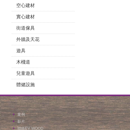
空心建材
實心建材
街道傢具
外牆及天花
遊具
木棧道
兒童遊具
體健設施
案例
影片
聯絡EV WOOD