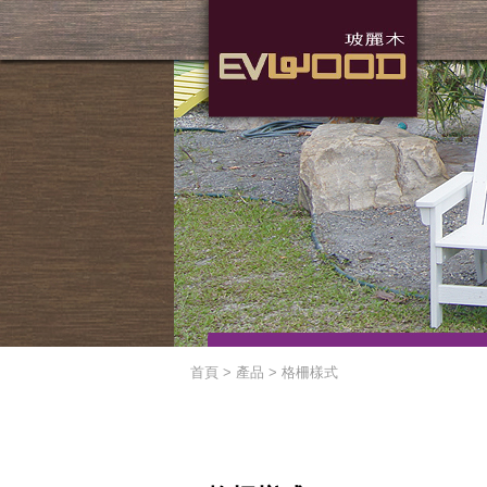
首頁 > 產品 >
格柵樣式