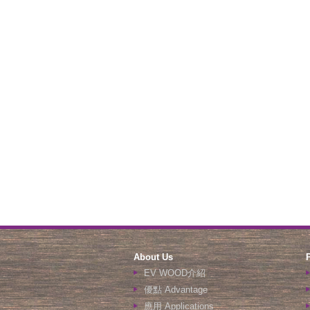
About Us
EV WOOD介紹
優點 Advantage
應用 Applications