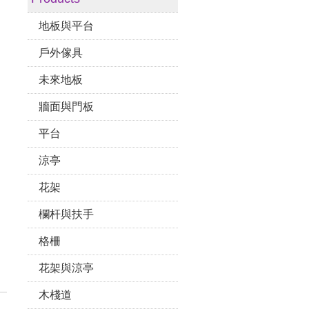
地板與平台
戶外傢具
未來地板
牆面與門板
平台
涼亭
花架
欄杆與扶手
格柵
花架與涼亭
木棧道