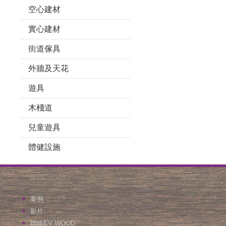
空心建材
實心建材
街道傢具
外牆及天花
遊具
木棧道
兒童遊具
體健設施
案例
影片
聯絡EV WOOD