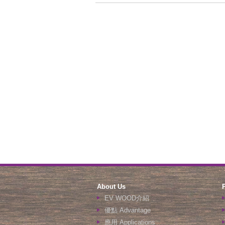
About Us
EV WOOD介紹
優點 Advantage
應用 Applications