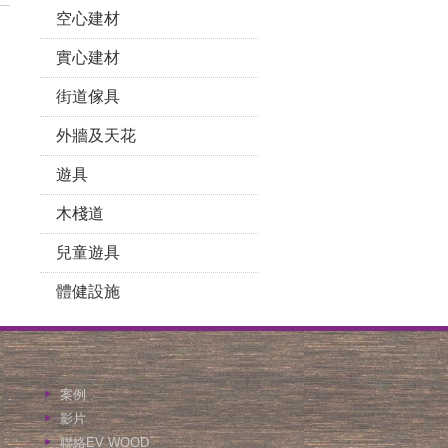
空心建材
實心建材
街道傢具
外牆及天花
遊具
木棧道
兒童遊具
體健設施
案例
影片
聯絡EV WOOD