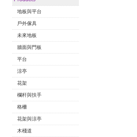
地板與平台
戶外傢具
未來地板
牆面與門板
平台
涼亭
花架
欄杆與扶手
格柵
花架與涼亭
木棧道